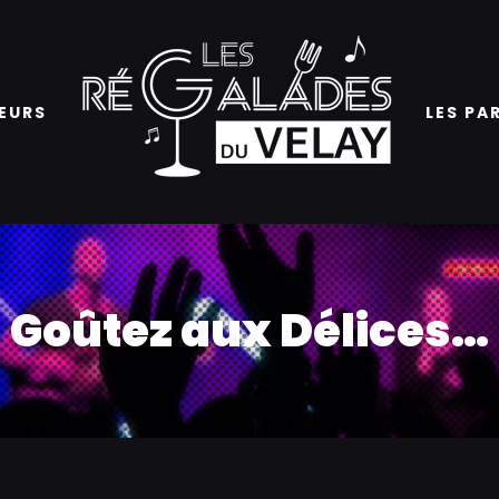
EURS
LES PA
Goûtez aux Délices…