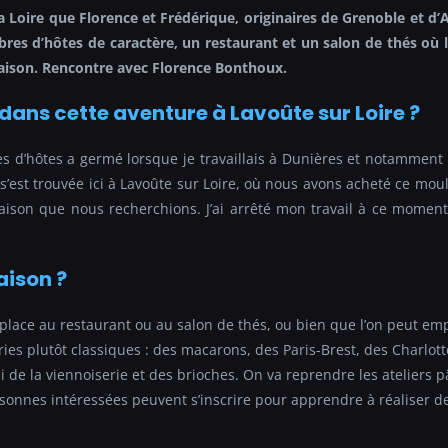
la Loire que Florence et Frédérique, originaires de Grenoble et d
res d’hôtes de caractère, un restaurant et un salon de thés où l
 maison. Rencontre avec Florence Bonthoux.
ans cette aventure à Lavoûte sur Loire ?
 d’hôtes a germé lorsque je travaillais à Dunières et notamment 
n s’est trouvée ici à Lavoûte sur Loire, où nous avons acheté ce m
a maison que nous recherchions. J’ai arrêté mon travail à ce mom
aison ?
 place au restaurant ou au salon de thés, ou bien que l’on peut em
eries plutôt classiques : des macarons, des Paris-Brest, des Charlott
 de la viennoiserie et des brioches. On va reprendre les ateliers p
rsonnes intéressées peuvent s’inscrire pour apprendre à réaliser d